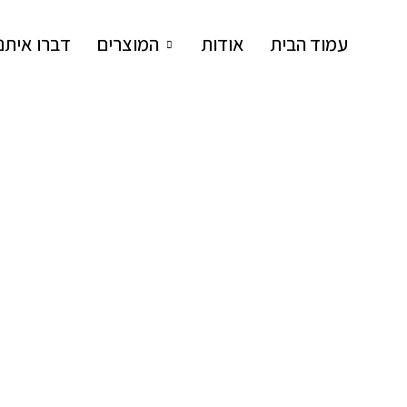
עמוד הבית
אודות
המוצרים
דברו איתנו
SARIT LEV RAM
סטודיו לעיצוב פריטים מיוחדים מבטון
תְרֵיסָרוֹן
₪
66