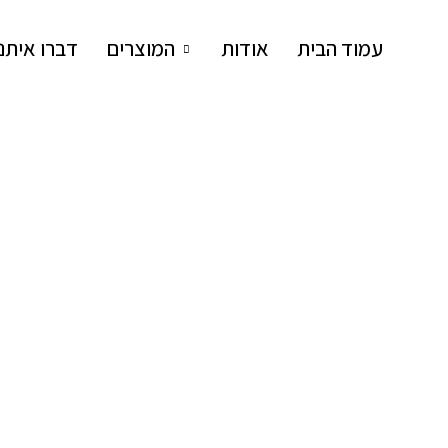
עמוד הבית
אודות
המוצרים
דברו איתנו
SARIT LEV RAM
סטודיו לעיצוב פריטים מיוחדים מבטון
פמוט 3/4 כנים
₪
120
–
₪
90