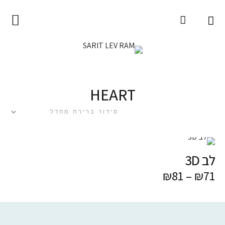
עמוד הבית
SARIT LEV RAM
אודות
HEART
המוצרים
צומח
חפצים
לב 3D
מדיטטיבי
₪
81
–
₪
71
קולקציות ומיוחדים
אומנות לקיר
sale