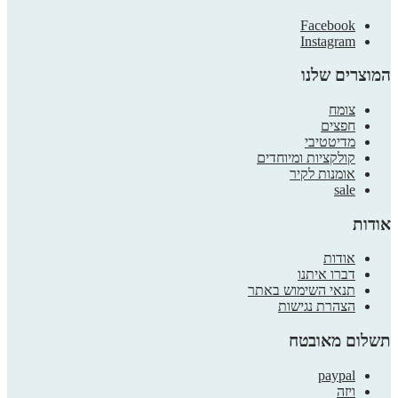
ניתן
לבחור
Facebook
את
Instagram
האפשרויות
בעמוד
המוצרים שלנו
המוצר
צומח
חפצים
מדיטטיבי
קולקציות ומיוחדים
אומנות לקיר
sale
אודות
אודות
דברו איתנו
תנאי השימוש באתר
הצהרת נגישות
תשלום מאובטח
paypal
ויזה