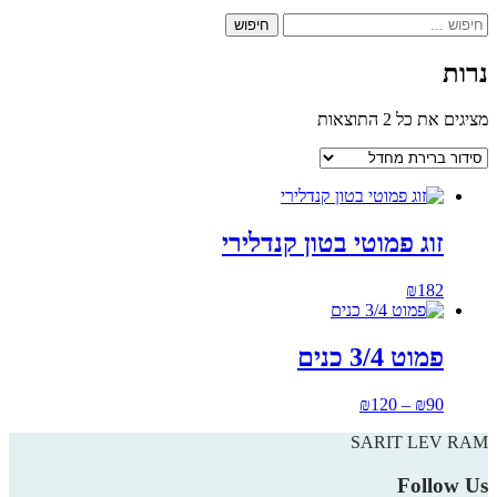
חיפוש
נרות
מציגים את כל ⁦2⁩ התוצאות
זוג פמוטי בטון קנדלירי
₪
182
פמוט 3/4 כנים
טווח
למוצר
₪
120
–
₪
90
זה
מחירים:
SARIT LEV RAM
יש
עד
מספר
Follow Us
סוגים.