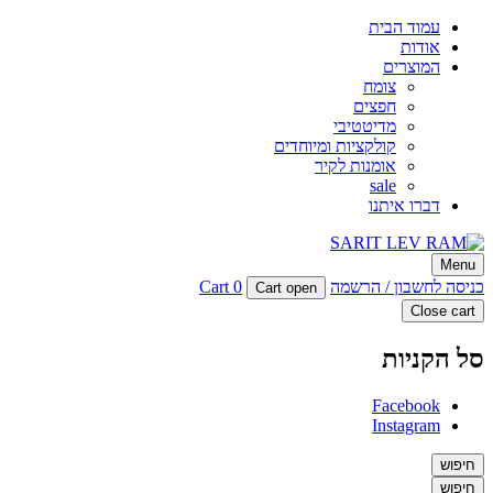
עמוד הבית
אודות
המוצרים
צומח
חפצים
מדיטטיבי
קולקציות ומיוחדים
אומנות לקיר
sale
דברו איתנו
SARIT LEV RAM
Menu
סטודיו לעיצוב פריטים מיוחדים מבטון
כניסה לחשבון / הרשמה
0
Cart
Cart open
Close cart
סל הקניות
Facebook
Instagram
חיפוש
חיפוש