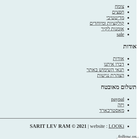
צומח
חפצים
מדיטטיבי
קולקציות ומיוחדים
אומנות לקיר
sale
אודות
אודות
דברו איתנו
תנאי השימוש באתר
הצהרת נגישות
תשלום מאובטח
paypal
ויזה
מאסטרכארד
SARIT LEV RAM © 2021
| website :
LOOKi
follow us