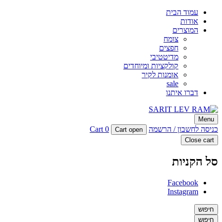
עמוד הבית
אודות
המוצרים
צומח
חפצים
מדיטטיבי
קולקציות ומיוחדים
אומנות לקיר
sale
דברו איתנו
SARIT LEV RAM
Menu
סטודיו לעיצוב פריטים מיוחדים מבטון
כניסה לחשבון / הרשמה
0
Cart
Cart open
Close cart
סל הקניות
Facebook
Instagram
חיפוש
חיפוש