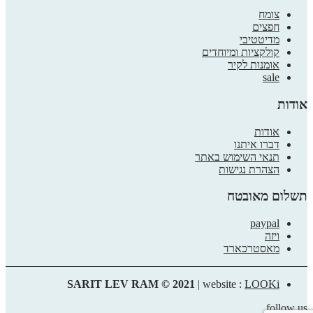
צומח
חפצים
מדיטטיבי
קולקציות ומיוחדים
אומנות לקיר
sale
אודות
אודות
דברו איתנו
תנאי השימוש באתר
הצהרת נגישות
תשלום מאובטח
paypal
ויזה
מאסטרכארד
SARIT LEV RAM © 2021
| website :
LOOKi
follow us