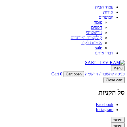
עמוד הבית
אודות
המוצרים
צומח
חפצים
מדיטטיבי
קולקציות ומיוחדים
אומנות לקיר
sale
דברו איתנו
SARIT LEV RAM
Menu
סטודיו לעיצוב פריטים מיוחדים מבטון
כניסה לחשבון / הרשמה
0
Cart
Cart open
Close cart
סל הקניות
Facebook
Instagram
חיפוש
חיפוש