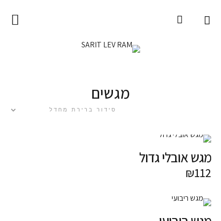
עמוד הבית
SARIT LEV RAM
אודות
מגשים
המוצרים
צומח
חפצים
מגש אובלי גדול
מדיטטיבי
₪
112
קולקציות ומיוחדים
אומנות לקיר
sale
מגש ריבועי