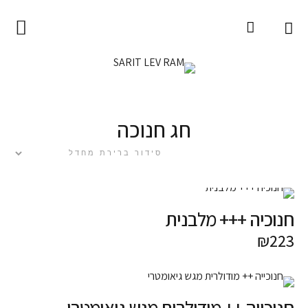
עמוד הבית
SARIT LEV RAM
אודות
חג חנוכה
המוצרים
צומח
חפצים
חנוכיה +++ מלבנית
מדיטטיבי
₪
223
קולקציות ומיוחדים
אומנות לקיר
sale
חנוכייה ++ מודולרית מגש גיאומטרי